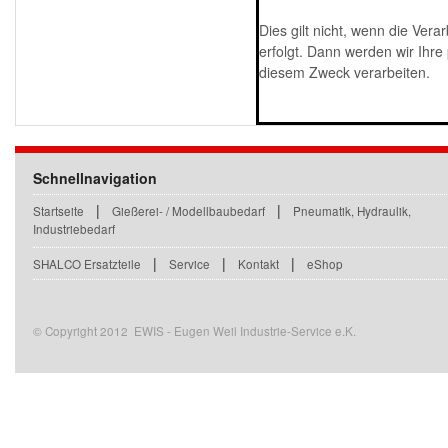
Dies gilt nicht, wenn die Ver
erfolgt. Dann werden wir Ihr
diesem Zweck verarbeiten.
*************************************
Schnellnavigation
|
|
Startseite
Gießerei- / Modellbaubedarf
Pneumatik, Hydraulik,
Industriebedarf
|
|
|
SHALCO Ersatzteile
Service
Kontakt
eShop
© Copyright 2012 EWIS - Eugen Weil Industrie-Service e.K.