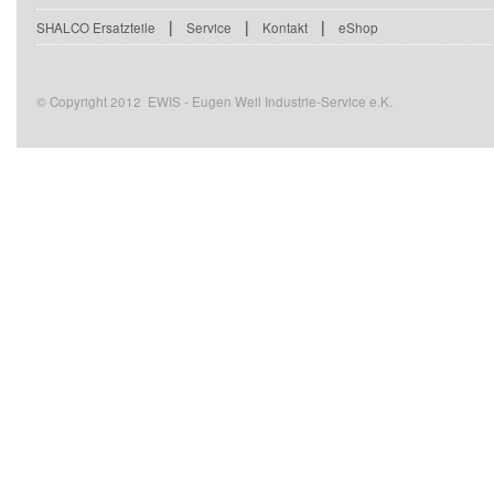
|
|
|
SHALCO Ersatzteile
Service
Kontakt
eShop
© Copyright 2012 EWIS - Eugen Weil Industrie-Service e.K.